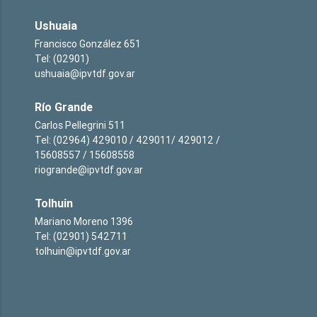
Ushuaia
Francisco González 651
Tel: (02901)
ushuaia@ipvtdf.gov.ar
Río Grande
Carlos Pellegrini 511
Tel: (02964) 429010 / 429011/ 429012 /
15608557 / 15608558
riogrande@ipvtdf.gov.ar
Tolhuin
Mariano Moreno 1396
Tel: (02901) 542711
tolhuin@ipvtdf.gov.ar