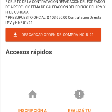
* OBJETO DE LA CONTRATACIÓN:REPARACIÓN DEL FORZADOR
DE AIRE DEL SISTEMA DE CALEFACCIÓN DEL EDIFICIO DEL I.P.V. Y
H. DE USHUAIA
* PRESUPUESTO OFICIAL: $ 103.650,00 Contratación Directa
file_download
DESCARGAR ORDEN-DE-COMPRA-NO-5-21
Accesos rápidos
home
new_releases
INSCRIPCIÓN A
REALIZÁ TU