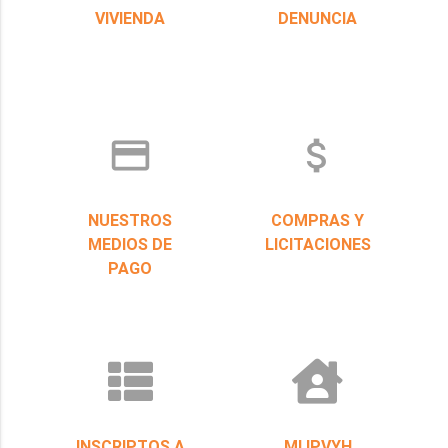
VIVIENDA
DENUNCIA
credit_card
attach_money
NUESTROS
COMPRAS Y
MEDIOS DE
LICITACIONES
PAGO
INSCRIPTOS A
MI IPVYH