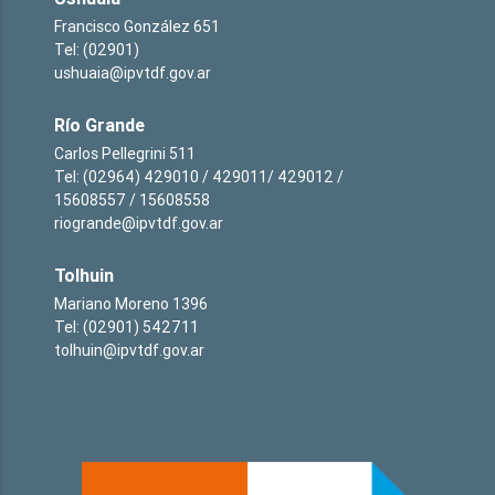
Francisco González 651
Tel: (02901)
ushuaia@ipvtdf.gov.ar
Río Grande
Carlos Pellegrini 511
Tel: (02964) 429010 / 429011/ 429012 /
15608557 / 15608558
riogrande@ipvtdf.gov.ar
Tolhuin
Mariano Moreno 1396
Tel: (02901) 542711
tolhuin@ipvtdf.gov.ar