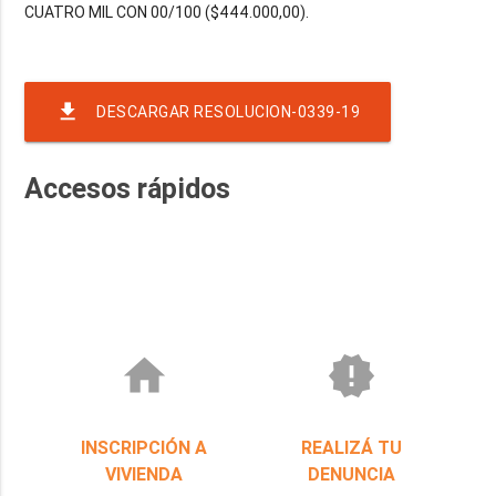
CUATRO MIL CON 00/100 ($444.000,00).
file_download
DESCARGAR RESOLUCION-0339-19
Accesos rápidos
home
new_releases
INSCRIPCIÓN A
REALIZÁ TU
VIVIENDA
DENUNCIA