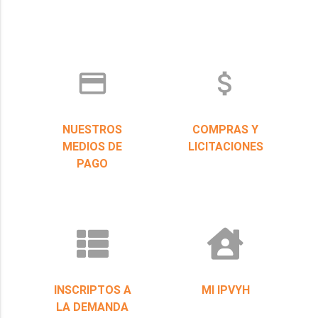
credit_card
attach_money
NUESTROS
COMPRAS Y
MEDIOS DE
LICITACIONES
PAGO
INSCRIPTOS A
MI IPVYH
LA DEMANDA