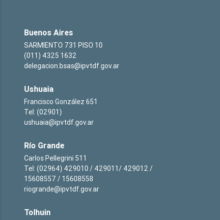
Buenos Aires
SARMIENTO 731 PISO 10
(011) 4325 1632
delegacion.bsas@ipvtdf.gov.ar
Ushuaia
Francisco González 651
Tel: (02901)
ushuaia@ipvtdf.gov.ar
Río Grande
Carlos Pellegrini 511
Tel: (02964) 429010 / 429011/ 429012 /
15608557 / 15608558
riogrande@ipvtdf.gov.ar
Tolhuin