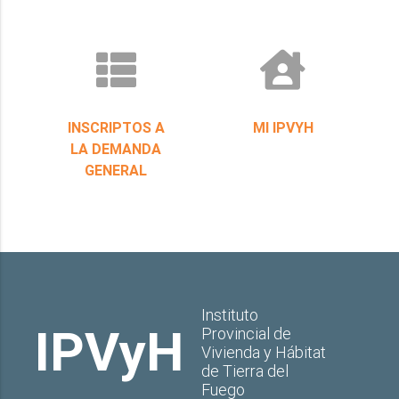
INSCRIPTOS A
MI IPVYH
LA DEMANDA
GENERAL
Instituto
IPVyH
Provincial de
Vivienda y Hábitat
de Tierra del
Fuego