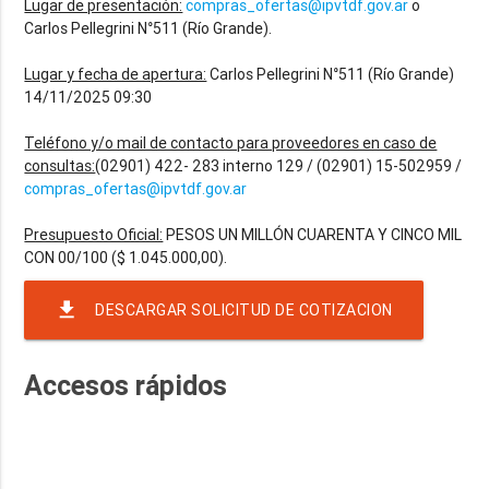
Lugar de presentación:
compras_ofertas@ipvtdf.gov.ar
o
Carlos Pellegrini N°511 (Río Grande).
Lugar y fecha de apertura:
Carlos Pellegrini N°511 (Río Grande)
14/11/2025 09:30
Teléfono y/o mail de contacto para proveedores en caso de
consultas:
(02901) 422- 283 interno 129 / (02901) 15-502959 /
compras_ofertas@ipvtdf.gov.ar
Presupuesto Oficial:
PESOS UN MILLÓN CUARENTA Y CINCO MIL
file_download
DESCARGAR SOLICITUD DE COTIZACION
Accesos rápidos