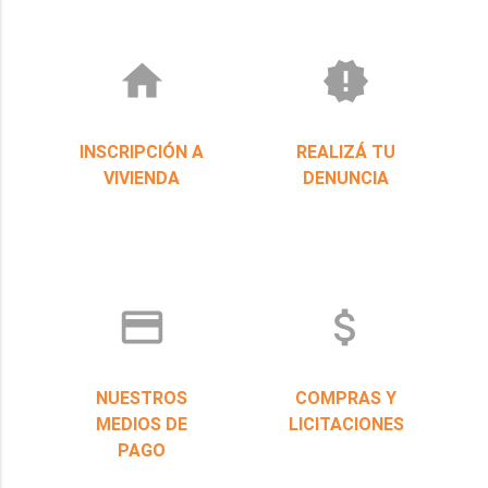
home
new_releases
INSCRIPCIÓN A
REALIZÁ TU
VIVIENDA
DENUNCIA
credit_card
attach_money
NUESTROS
COMPRAS Y
MEDIOS DE
LICITACIONES
PAGO