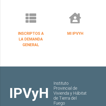
INSCRIPTOS A
MI IPVYH
LA DEMANDA
GENERAL
Instituto
IPVyH
Provincial de
Vivienda y Hábitat
de Tierra del
Fuego