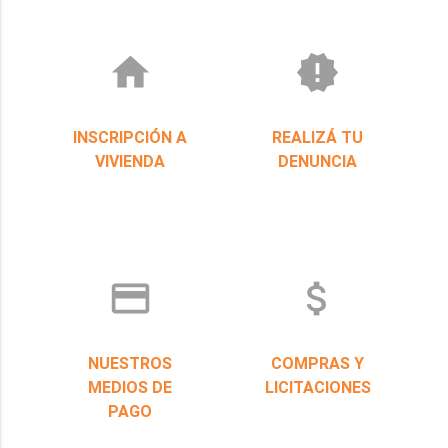
home
new_releases
INSCRIPCIÓN A
REALIZÁ TU
VIVIENDA
DENUNCIA
credit_card
attach_money
NUESTROS
COMPRAS Y
MEDIOS DE
LICITACIONES
PAGO