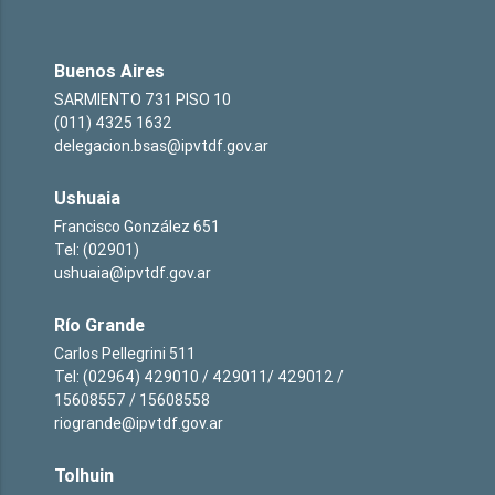
Buenos Aires
SARMIENTO 731 PISO 10
(011) 4325 1632
delegacion.bsas@ipvtdf.gov.ar
Ushuaia
Francisco González 651
Tel: (02901)
ushuaia@ipvtdf.gov.ar
Río Grande
Carlos Pellegrini 511
Tel: (02964) 429010 / 429011/ 429012 /
15608557 / 15608558
riogrande@ipvtdf.gov.ar
Tolhuin