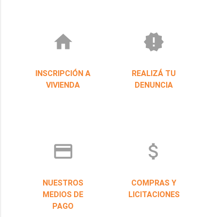
home
new_releases
INSCRIPCIÓN A
REALIZÁ TU
VIVIENDA
DENUNCIA
credit_card
attach_money
NUESTROS
COMPRAS Y
MEDIOS DE
LICITACIONES
PAGO