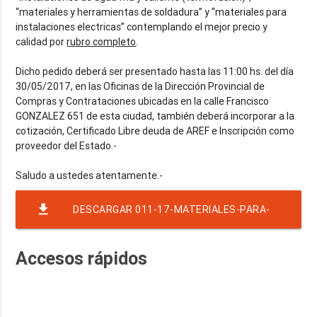
“materiales y herramientas de soldadura” y “materiales para
instalaciones electricas” contemplando el mejor precio y
calidad por
rubro completo
.
Dicho pedido deberá ser presentado hasta las 11:00 hs. del día
30/05/2017, en las Oficinas de la Dirección Provincial de
Compras y Contrataciones ubicadas en la calle Francisco
GONZALEZ 651 de esta ciudad, también deberá incorporar a la
cotización, Certificado Libre deuda de AREF e Inscripción como
proveedor del Estado.-
file_download
DESCARGAR 011-17-MATERIALES-PARA-
CURSOS-BO-11-DE-NOVIEMBRE
Accesos rápidos