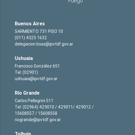
Fuego
Buenos Aires
SARMIENTO 731 PISO 10
(011) 4325 1632
delegacion.bsas@ipvtdf.gov.ar
Ushuaia
Francisco González 651
Tel: (02901)
ushuaia@ipvtdf.gov.ar
Río Grande
Carlos Pellegrini 511
Tel: (02964) 429010 / 429011/ 429012 /
15608557 / 15608558
riogrande@ipvtdf.gov.ar
Tolhuin