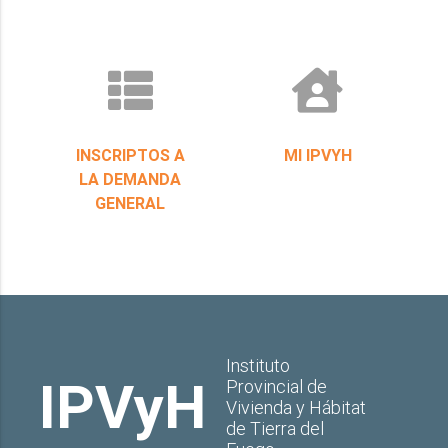
INSCRIPTOS A
MI IPVYH
LA DEMANDA
GENERAL
Instituto
IPVyH
Provincial de
Vivienda y Hábitat
de Tierra del