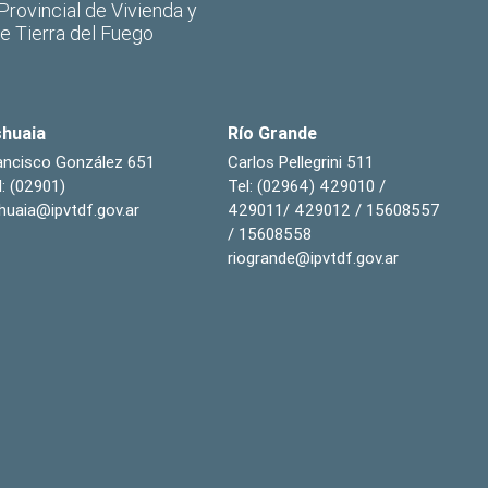
 Provincial de Vivienda y
de Tierra del Fuego
huaia
Río Grande
ancisco González 651
Carlos Pellegrini 511
l: (02901)
Tel: (02964) 429010 /
huaia@ipvtdf.gov.ar
429011/ 429012 / 15608557
/ 15608558
riogrande@ipvtdf.gov.ar