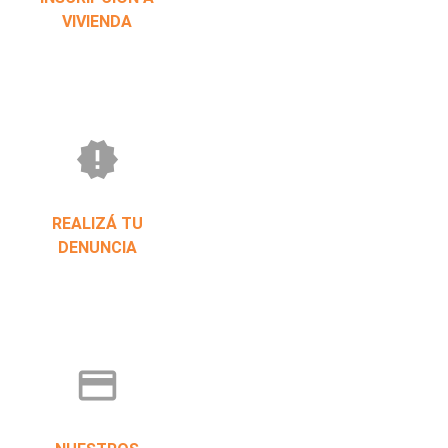
VIVIENDA
new_releases
REALIZÁ TU
DENUNCIA
credit_card