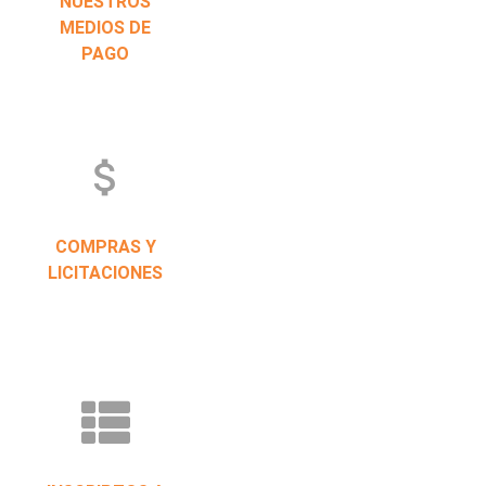
NUESTROS
MEDIOS DE
PAGO
attach_money
COMPRAS Y
LICITACIONES