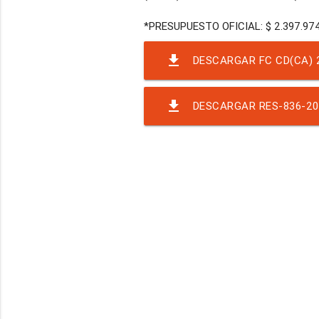
file_download
DESCARGAR FC CD(CA) 2
file_download
DESCARGAR RES-836-202