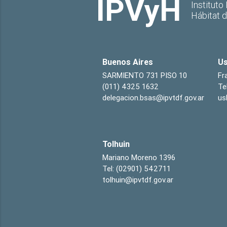
IPVyH
Instituto
Hábitat 
Buenos Aires
Us
SARMIENTO 731 PISO 10
Fr
(011) 4325 1632
Te
delegacion.bsas@ipvtdf.gov.ar
us
Tolhuin
Mariano Moreno 1396
Tel: (02901) 542711
tolhuin@ipvtdf.gov.ar