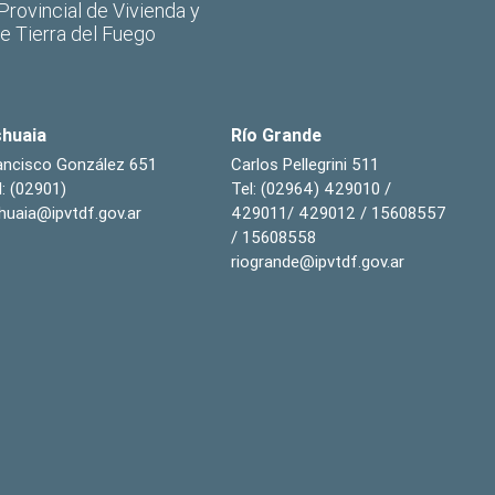
 Provincial de Vivienda y
de Tierra del Fuego
huaia
Río Grande
ancisco González 651
Carlos Pellegrini 511
l: (02901)
Tel: (02964) 429010 /
huaia@ipvtdf.gov.ar
429011/ 429012 / 15608557
/ 15608558
riogrande@ipvtdf.gov.ar