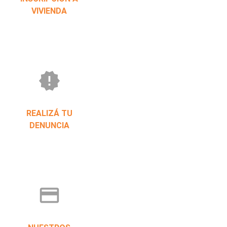
VIVIENDA
new_releases
REALIZÁ TU
DENUNCIA
credit_card