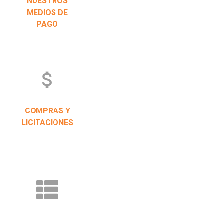
NUESTROS
MEDIOS DE
PAGO
attach_money
COMPRAS Y
LICITACIONES