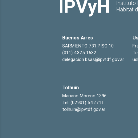
IPVyH
Instituto
Hábitat 
Buenos Aires
Us
SARMIENTO 731 PISO 10
Fr
(011) 4325 1632
Te
delegacion.bsas@ipvtdf.gov.ar
us
Tolhuin
Mariano Moreno 1396
Tel: (02901) 542711
tolhuin@ipvtdf.gov.ar