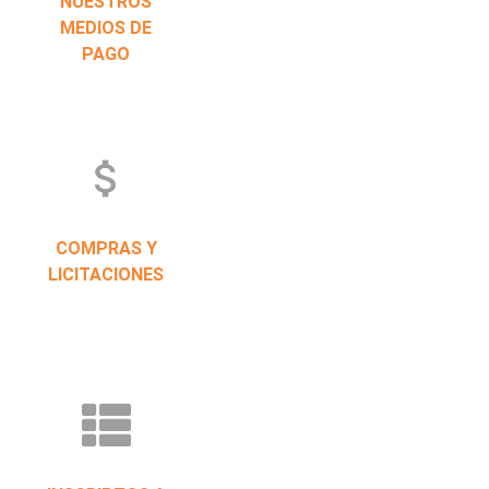
NUESTROS
MEDIOS DE
PAGO
attach_money
COMPRAS Y
LICITACIONES