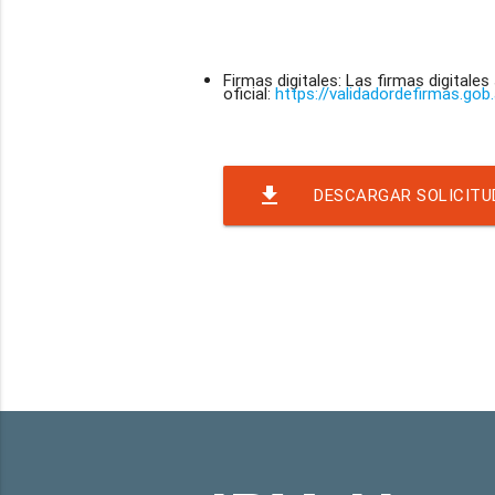
Firmas digitales: Las firmas digitales
oficial:
https://validadordefirmas.gob
file_download
DESCARGAR SOLICITU
RND-6349 