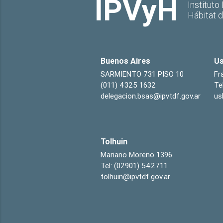
IPVyH
Instituto
Hábitat 
Buenos Aires
Us
SARMIENTO 731 PISO 10
Fr
(011) 4325 1632
Te
delegacion.bsas@ipvtdf.gov.ar
us
Tolhuin
Mariano Moreno 1396
Tel: (02901) 542711
tolhuin@ipvtdf.gov.ar