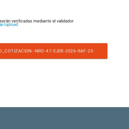
 serán verificadas mediante el validador
.ar/upload
D_COTIZACION--NRO-47-EJER-2026-RAF-23-
ALQ BAÑO Y GARITA GALPÓN