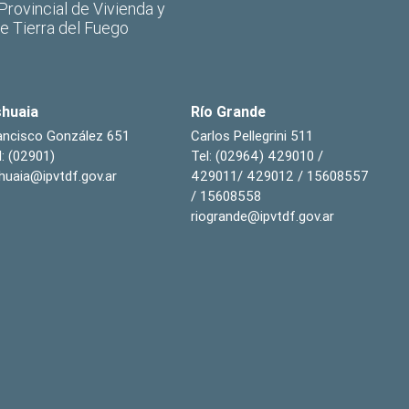
 Provincial de Vivienda y
de Tierra del Fuego
huaia
Río Grande
ancisco González 651
Carlos Pellegrini 511
l: (02901)
Tel: (02964) 429010 /
huaia@ipvtdf.gov.ar
429011/ 429012 / 15608557
/ 15608558
riogrande@ipvtdf.gov.ar