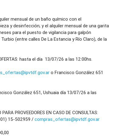
ler mensual de un baño químico con el
za y desinfección; y el alquiler mensual de una garita
meses para el puesto de vigilancia para galpón
 Turbio (entre calles De La Estancia y Río Claro), de la
RTAS: hasta el día 13/07/26 a las 12:00hs.
s_ofertas@ipvtdf.gov.ar
o Francisco González 651
sco González 651, Ushuaia día 13/07/26 a las
O PARA PROVEEDORES EN CASO DE CONSULTAS:
901) 15-502959 /
compras_ofertas@ipvtdf.gov.ar
0,00