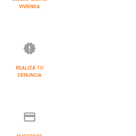
VIVIENDA
new_releases
REALIZÁ TU
DENUNCIA
credit_card