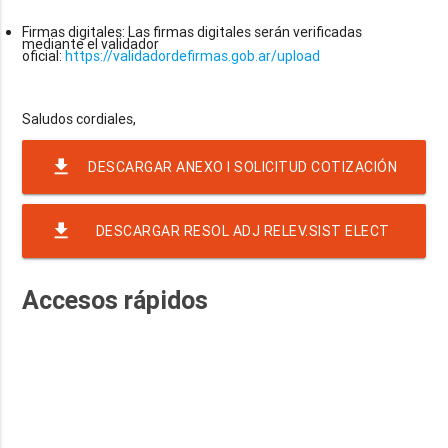
Firmas digitales: Las firmas digitales serán verificadas
mediante el validador
oficial:
https://validadordefirmas.gob.ar/upload
file_download
DESCARGAR ANEXO I SOLICITUD COTIZACIÓN
19-26 - SERV. REVISIÓN Y DIAGNÓSTICO CENTRAL
file_download
DESCARGAR RESOL ADJ RELEV.SIST ELECT
TELEFÓNICA IPVYH
OFIC IPVYH-USH
Accesos rápidos