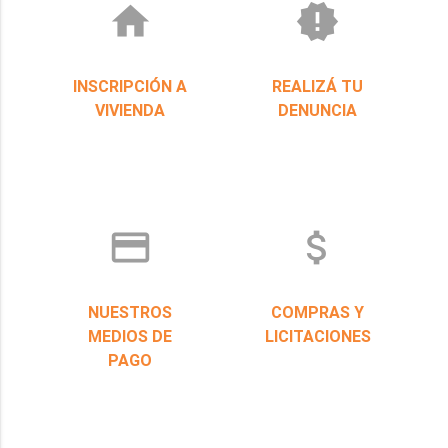
home
new_releases
INSCRIPCIÓN A
REALIZÁ TU
VIVIENDA
DENUNCIA
credit_card
attach_money
NUESTROS
COMPRAS Y
MEDIOS DE
LICITACIONES
PAGO