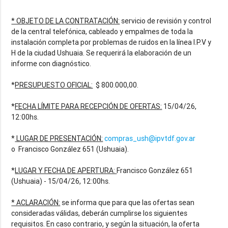
* OBJETO DE LA CONTRATACIÓN:
servicio de revisión y control
de la central telefónica, cableado y empalmes de toda la
instalación completa por problemas de ruidos en la línea I.P.V y
H de la ciudad Ushuaia. Se requerirá la elaboración de un
informe con diagnóstico.
*
PRESUPUESTO OFICIAL:
$ 800.000,00.
*
FECHA LÍMITE PARA RECEPCIÓN DE OFERTAS:
15/04/26,
12:00hs.
*
LUGAR DE PRESENTACIÓN:
compras_ush@ipvtdf.gov.ar
o
Francisco González 651 (Ushuaia).
*
LUGAR Y FECHA DE APERTURA:
Francisco González 651
(Ushuaia) - 15/04/26, 12:00hs.
* ACLARACIÓN:
se informa que para que las ofertas sean
consideradas válidas, deberán cumplirse los siguientes
requisitos. En caso contrario, y según la situación, la oferta