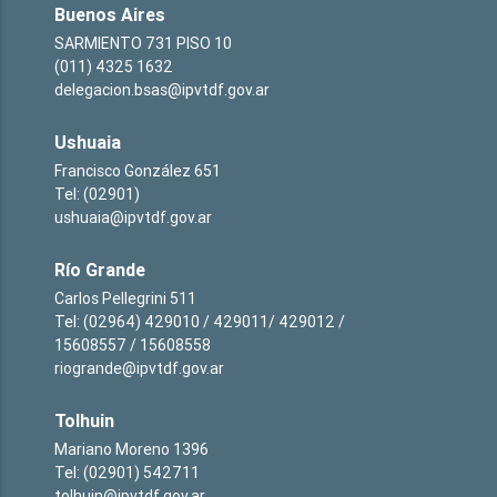
Buenos Aires
SARMIENTO 731 PISO 10
(011) 4325 1632
delegacion.bsas@ipvtdf.gov.ar
Ushuaia
Francisco González 651
Tel: (02901)
ushuaia@ipvtdf.gov.ar
Río Grande
Carlos Pellegrini 511
Tel: (02964) 429010 / 429011/ 429012 /
15608557 / 15608558
riogrande@ipvtdf.gov.ar
Tolhuin
Mariano Moreno 1396
Tel: (02901) 542711
tolhuin@ipvtdf.gov.ar