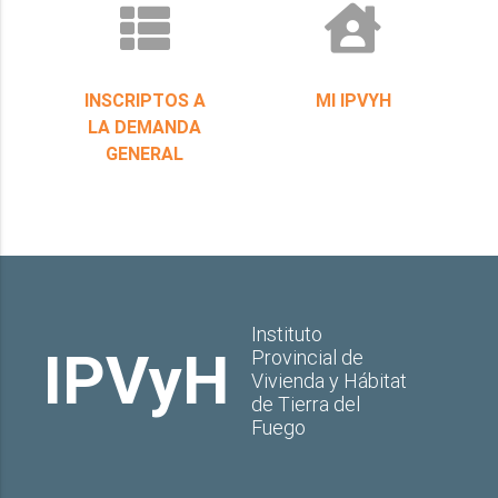
INSCRIPTOS A
MI IPVYH
LA DEMANDA
GENERAL
Instituto
IPVyH
Provincial de
Vivienda y Hábitat
de Tierra del
Fuego