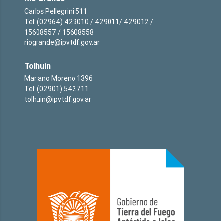
Carlos Pellegrini 511
Tel: (02964) 429010 / 429011/ 429012 /
15608557 / 15608558
riogrande@ipvtdf.gov.ar
Tolhuin
Mariano Moreno 1396
Tel: (02901) 542711
tolhuin@ipvtdf.gov.ar