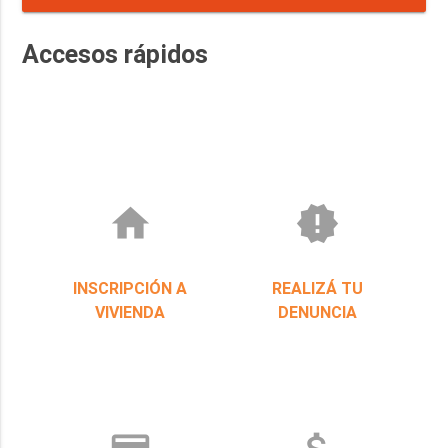
SOLICITUD_COTIZACION--NRO-6-EJER-2026-RAF-
Accesos rápidos
23-RND-2946 RELOJ FICHADOR USHUAIA
home
new_releases
INSCRIPCIÓN A
REALIZÁ TU
VIVIENDA
DENUNCIA