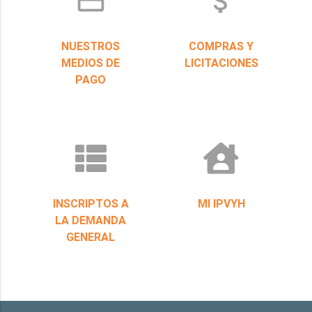
credit_card
attach_money
NUESTROS
COMPRAS Y
MEDIOS DE
LICITACIONES
PAGO
INSCRIPTOS A
MI IPVYH
LA DEMANDA
GENERAL