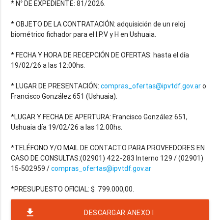
* N° DE EXPEDIENTE: 81/2026.
* OBJETO DE LA CONTRATACIÓN: adquisición de un reloj
biométrico fichador para el I.P.V y H en Ushuaia.
* FECHA Y HORA DE RECEPCIÓN DE OFERTAS: hasta el día
19/02/26 a las 12:00hs.
* LUGAR DE PRESENTACIÓN:
compras_ofertas@ipvtdf.gov.ar
o
Francisco González 651 (Ushuaia).
*LUGAR Y FECHA DE APERTURA: Francisco González 651,
Ushuaia día 19/02/26 a las 12:00hs.
*TELÉFONO Y/O MAIL DE CONTACTO PARA PROVEEDORES EN
CASO DE CONSULTAS:(02901) 422-283 Interno 129 / (02901)
15-502959 /
compras_ofertas@ipvtdf.gov.ar
file_download
DESCARGAR ANEXO I