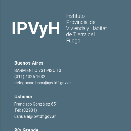
Instituto
IPVyH
Provincial de
Vivienda y Hábitat
de Tierra del
Fuego
Buenos Aires
SARMIENTO 731 PISO 10
(011) 4325 1632
delegacion.bsas@ipvtdf.gov.ar
Ushuaia
Francisco González 651
Tel: (02901)
ushuaia@ipvtdf.gov.ar
Río Grande