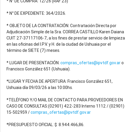
* N° DE COMPRA: 12/26 (RAF 23)
* N° DE EXPEDIENTE: 364/2026.
* OBJETO DE LA CONTRATACIÓN: Contratación Directa por
Adjudicación Simple de la Sra. CORREA CASTILLO Karen Daiana
CUIT 27-37117106-7, a los fines de prestar servicio de limpieza
en las oficinas del I.P.V. y H. de la ciudad de Ushuaia por el
término de SIETE (7) meses.
* LUGAR DE PRESENTACIÓN:
compras_ofertas@ipvtdf.gov.ar
o
Francisco González 651 (Ushuaia).
*LUGAR Y FECHA DE APERTURA: Francisco González 651,
Ushuaia día 09/03/26 a las 10:00hs.
*TELÉFONO Y/O MAIL DE CONTACTO PARA PROVEEDORES EN
CASO DE CONSULTAS:(02901) 422-283 Interno 1112 / (02901)
15-502959 /
compras_ofertas@ipvtdf.gov.ar
*PRESUPUESTO OFICIAL: $ 8.944.466,86.