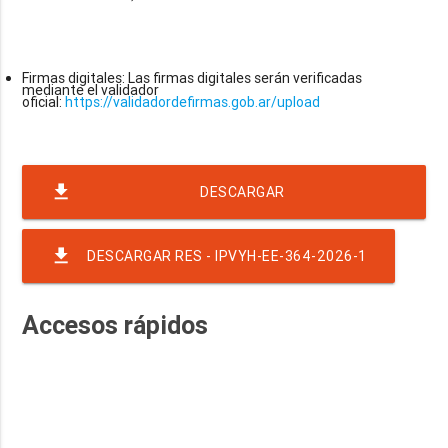
Firmas digitales: Las firmas digitales serán verificadas
mediante el validador
oficial:
https://validadordefirmas.gob.ar/upload
file_download
DESCARGAR
SOLICITUD_COTIZACION++ANEXO--NRO-12-EJER-
file_download
DESCARGAR RES - IPVYH-EE-364-2026-1
2026-RAF-23-RND-9968 CORREA CASTILLO KAREN
Accesos rápidos
DAIANA