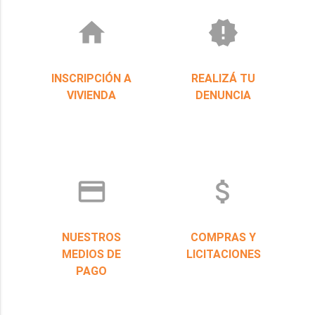
home
new_releases
INSCRIPCIÓN A
REALIZÁ TU
VIVIENDA
DENUNCIA
credit_card
attach_money
NUESTROS
COMPRAS Y
MEDIOS DE
LICITACIONES
PAGO