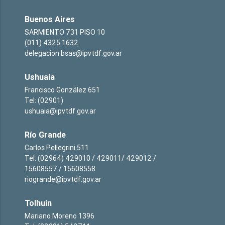
Buenos Aires
SARMIENTO 731 PISO 10
(011) 4325 1632
delegacion.bsas@ipvtdf.gov.ar
Ushuaia
Francisco González 651
Tel: (02901)
ushuaia@ipvtdf.gov.ar
Río Grande
Carlos Pellegrini 511
Tel: (02964) 429010 / 429011/ 429012 /
15608557 / 15608558
riogrande@ipvtdf.gov.ar
Tolhuin
Mariano Moreno 1396