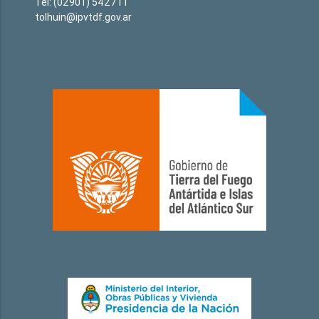
Tel: (02901) 542711
tolhuin@ipvtdf.gov.ar