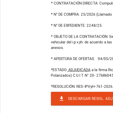
* CONTRATACIÓN DIRECTA: Compulsa
* N° DE COMPRA: 25/2026 (Llamado N
* N° DE EXPEDIENTE: 2248/25.
* OBJETO DE LA CONTRATACIÓN: Servic
vehicular del i.p.v.yh. de acuerdo a l
anexos.
* APERTURA DE OFERTAS: 04/05/202
*ESTADO:
ADJUDICADA
a la firma Ri
Polarizados) C.U.I.T. N° 20- 2768604
file_download
DESCARGAR RESOL. ADJ