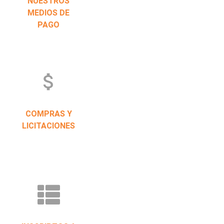
NUESTROS
MEDIOS DE
PAGO
attach_money
COMPRAS Y
LICITACIONES