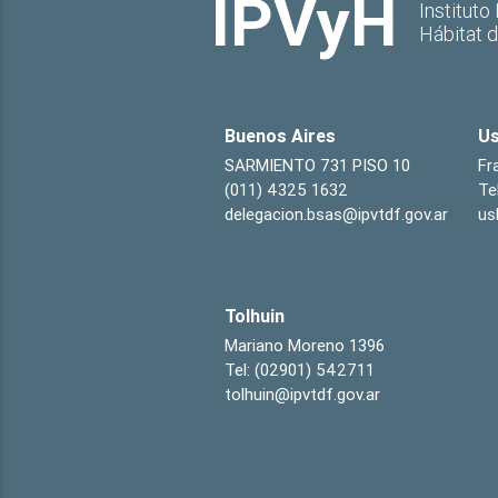
IPVyH
Instituto
Hábitat 
Buenos Aires
Us
SARMIENTO 731 PISO 10
Fr
(011) 4325 1632
Te
delegacion.bsas@ipvtdf.gov.ar
us
Tolhuin
Mariano Moreno 1396
Tel: (02901) 542711
tolhuin@ipvtdf.gov.ar