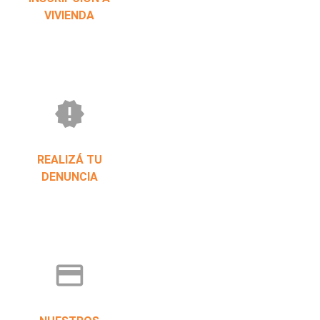
VIVIENDA
new_releases
REALIZÁ TU
DENUNCIA
credit_card