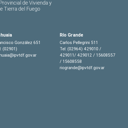
 Provincial de Vivienda y
de Tierra del Fuego
huaia
Río Grande
ancisco González 651
Carlos Pellegrini 511
l: (02901)
Tel: (02964) 429010 /
huaia@ipvtdf.gov.ar
429011/ 429012 / 15608557
/ 15608558
riogrande@ipvtdf.gov.ar