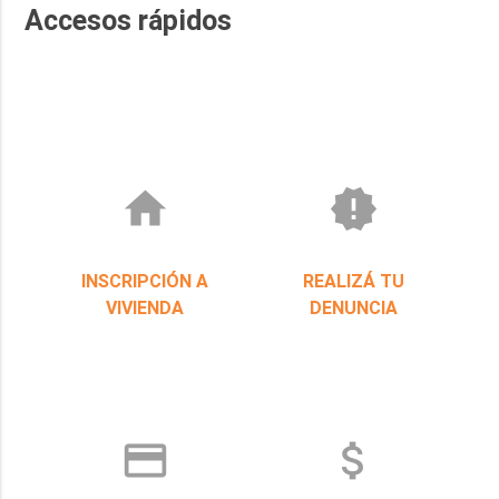
SEGURO AUTOMOTOR
Accesos rápidos
home
new_releases
INSCRIPCIÓN A
REALIZÁ TU
VIVIENDA
DENUNCIA
credit_card
attach_money