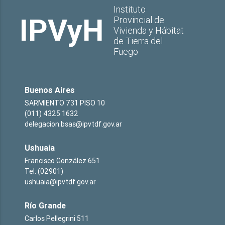
Instituto
IPVyH
Provincial de
Vivienda y Hábitat
de Tierra del
Fuego
Buenos Aires
SARMIENTO 731 PISO 10
(011) 4325 1632
delegacion.bsas@ipvtdf.gov.ar
Ushuaia
Francisco González 651
Tel: (02901)
ushuaia@ipvtdf.gov.ar
Río Grande
Carlos Pellegrini 511