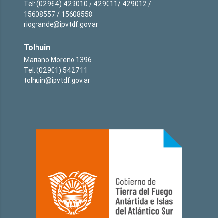
Tel: (02964) 429010 / 429011/ 429012 /
15608557 / 15608558
riogrande@ipvtdf.gov.ar
Tolhuin
Mariano Moreno 1396
Tel: (02901) 542711
tolhuin@ipvtdf.gov.ar