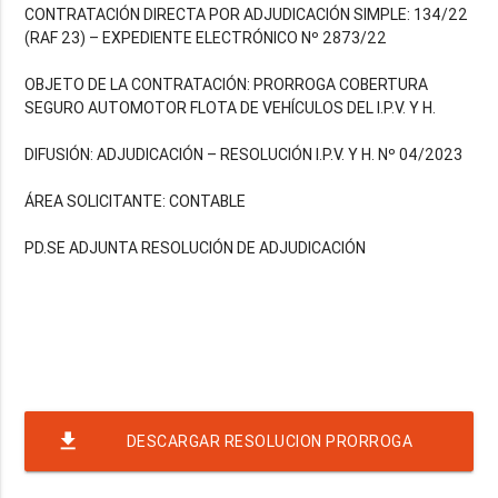
CONTRATACIÓN DIRECTA POR ADJUDICACIÓN SIMPLE: 134/22
(RAF 23) – EXPEDIENTE ELECTRÓNICO Nº 2873/22
OBJETO DE LA CONTRATACIÓN: PRORROGA COBERTURA
SEGURO AUTOMOTOR FLOTA DE VEHÍCULOS DEL I.P.V. Y H.
DIFUSIÓN: ADJUDICACIÓN – RESOLUCIÓN I.P.V. Y H. Nº 04/2023
ÁREA SOLICITANTE: CONTABLE
PD.SE ADJUNTA RESOLUCIÓN DE ADJUDICACIÓN
file_download
DESCARGAR RESOLUCION PRORROGA