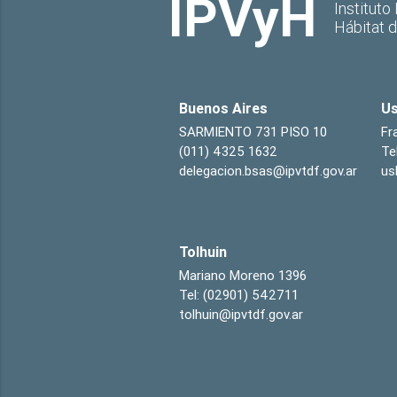
IPVyH
Instituto
Hábitat 
Buenos Aires
Us
SARMIENTO 731 PISO 10
Fr
(011) 4325 1632
Te
delegacion.bsas@ipvtdf.gov.ar
us
Tolhuin
Mariano Moreno 1396
Tel: (02901) 542711
tolhuin@ipvtdf.gov.ar