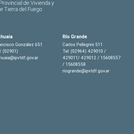
 Provincial de Vivienda y
de Tierra del Fuego
huaia
Río Grande
ancisco González 651
Carlos Pellegrini 511
l: (02901)
Tel: (02964) 429010 /
huaia@ipvtdf.gov.ar
429011/ 429012 / 15608557
/ 15608558
riogrande@ipvtdf.gov.ar