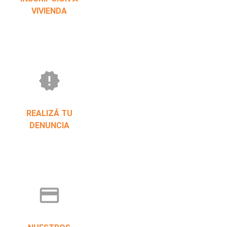
VIVIENDA
new_releases
REALIZÁ TU
DENUNCIA
credit_card