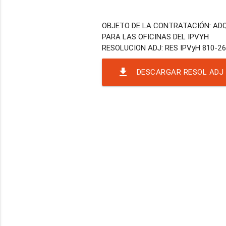
OBJETO DE LA CONTRATACIÓN: ADQ
PARA LAS OFICINAS DEL IPVYH
file_download
DESCARGAR RESOL ADJ 