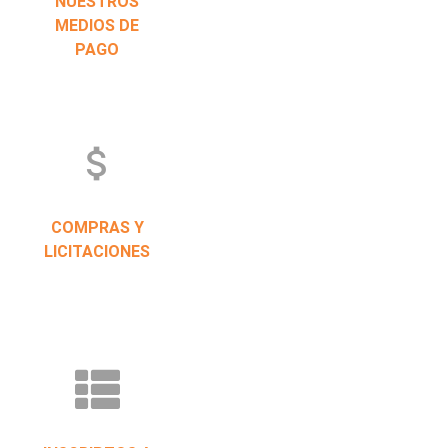
NUESTROS
MEDIOS DE
PAGO
attach_money
COMPRAS Y
LICITACIONES