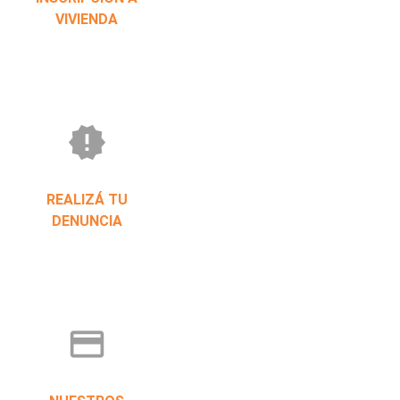
VIVIENDA
new_releases
REALIZÁ TU
DENUNCIA
credit_card