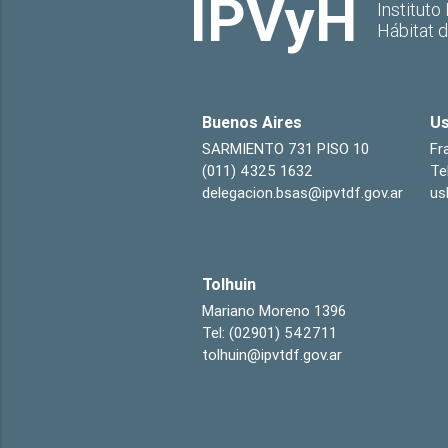
IPVyH
Instituto
Hábitat 
Buenos Aires
Us
SARMIENTO 731 PISO 10
Fr
(011) 4325 1632
Te
delegacion.bsas@ipvtdf.gov.ar
us
Tolhuin
Mariano Moreno 1396
Tel: (02901) 542711
tolhuin@ipvtdf.gov.ar