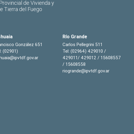
 Provincial de Vivienda y
de Tierra del Fuego
huaia
Río Grande
ancisco González 651
Carlos Pellegrini 511
l: (02901)
Tel: (02964) 429010 /
huaia@ipvtdf.gov.ar
429011/ 429012 / 15608557
/ 15608558
riogrande@ipvtdf.gov.ar