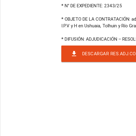
* N° DE EXPEDIENTE: 2343/25
* OBJETO DE LA CONTRATACIÓN: adqui
I.P.V y H en Ushuaia, Tolhuin y Río Gr
file_download
DESCARGAR RES.ADJ.CON