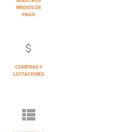
NUESTROS
MEDIOS DE
PAGO
attach_money
COMPRAS Y
LICITACIONES