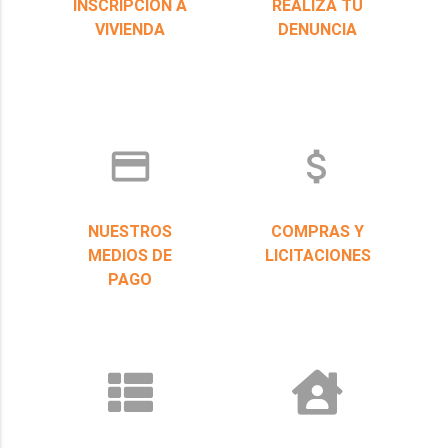
INSCRIPCIÓN A
REALIZÁ TU
VIVIENDA
DENUNCIA
credit_card
attach_money
NUESTROS
COMPRAS Y
MEDIOS DE
LICITACIONES
PAGO