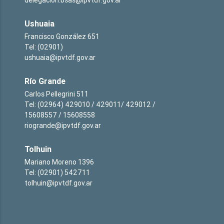
Ushuaia
Francisco González 651
Tel: (02901)
ushuaia@ipvtdf.gov.ar
Río Grande
Carlos Pellegrini 511
Tel: (02964) 429010 / 429011/ 429012 /
15608557 / 15608558
riogrande@ipvtdf.gov.ar
Tolhuin
Mariano Moreno 1396
Tel: (02901) 542711
tolhuin@ipvtdf.gov.ar