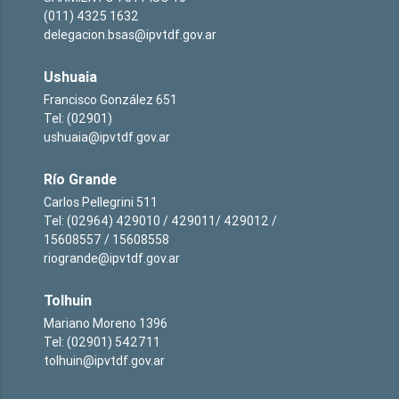
(011) 4325 1632
delegacion.bsas@ipvtdf.gov.ar
Ushuaia
Francisco González 651
Tel: (02901)
ushuaia@ipvtdf.gov.ar
Río Grande
Carlos Pellegrini 511
Tel: (02964) 429010 / 429011/ 429012 /
15608557 / 15608558
riogrande@ipvtdf.gov.ar
Tolhuin
Mariano Moreno 1396
Tel: (02901) 542711
tolhuin@ipvtdf.gov.ar